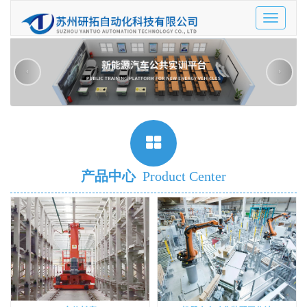
Toggle
navigatio
‹
›
产品中心
Product Center