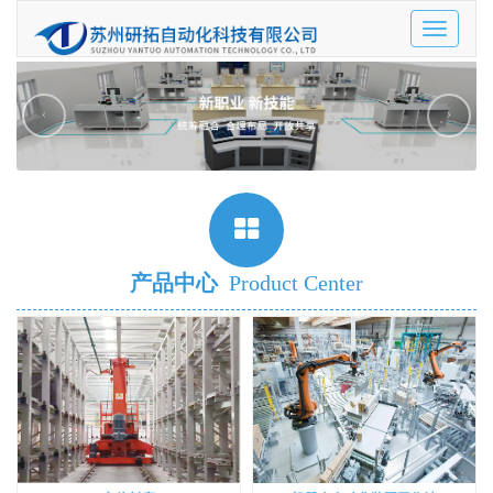
Toggle
navigatio
‹
›
产品中心
Product Center